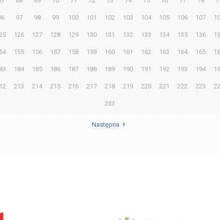
67
68
69
70
71
72
73
74
75
76
77
78
7
96
97
98
99
100
101
102
103
104
105
106
107
1
25
126
127
128
129
130
131
132
133
134
135
136
1
54
155
156
157
158
159
160
161
162
163
164
165
1
83
184
185
186
187
188
189
190
191
192
193
194
1
12
213
214
215
216
217
218
219
220
221
222
223
2
233
Następna