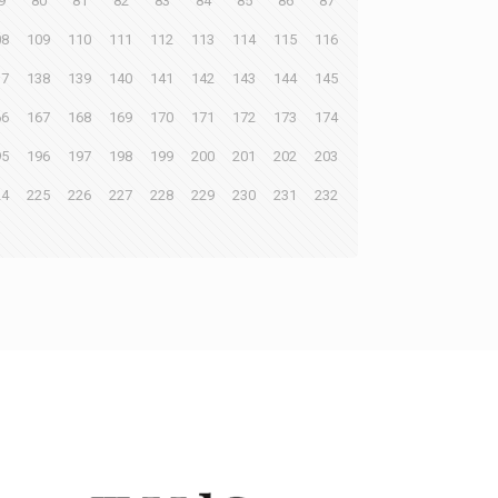
9
80
81
82
83
84
85
86
87
08
109
110
111
112
113
114
115
116
37
138
139
140
141
142
143
144
145
66
167
168
169
170
171
172
173
174
95
196
197
198
199
200
201
202
203
24
225
226
227
228
229
230
231
232