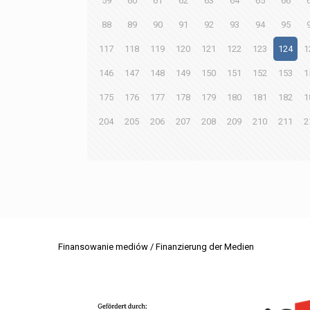
59
60
61
62
63
64
65
66
88
89
90
91
92
93
94
95
117
118
119
120
121
122
123
124
1
146
147
148
149
150
151
152
153
1
175
176
177
178
179
180
181
182
1
204
205
206
207
208
209
210
211
2
Finansowanie mediów / Finanzierung der Medien