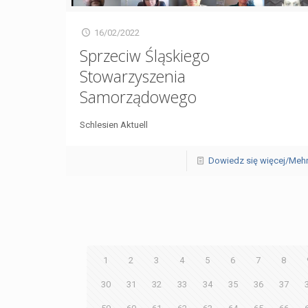
16/02/2022
Sprzeciw Śląskiego
Stowarzyszenia
Samorządowego
Schlesien Aktuell
Dowiedz się więcej/Meh
1
2
3
4
5
6
7
8
30
31
32
33
34
35
36
37