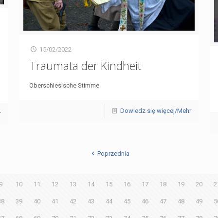
15/02/2022
Traumata der Kindheit
Oberschlesische Stimme
Dowiedz się więcej/Mehr
r
Poprzednia
9
10
11
12
13
14
15
16
17
18
19
20
2
38
39
40
41
42
43
44
45
46
47
48
49
5