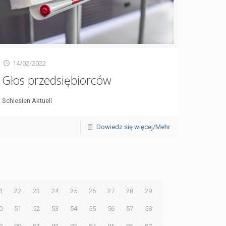
14/02/2022
Głos przedsiębiorców
Schlesien Aktuell
Dowiedz się więcej/Mehr
1
22
23
24
25
26
27
28
29
0
51
52
53
54
55
56
57
58