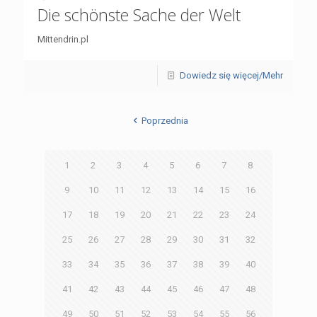
Die schönste Sache der Welt
Mittendrin.pl
Dowiedz się więcej/Mehr
Poprzednia
1
2
3
4
5
6
7
8
9
10
11
12
13
14
15
16
17
18
19
20
21
22
23
24
25
26
27
28
29
30
31
32
33
34
35
36
37
38
39
40
41
42
43
44
45
46
47
48
49
50
51
52
53
54
55
56