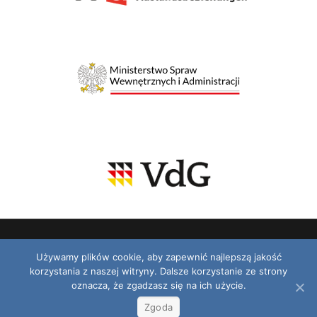
Używamy plików cookie, aby zapewnić najlepszą jakość
korzystania z naszej witryny. Dalsze korzystanie ze strony
© 2026 VDG. Wszelkie prawa zastrzeżone.
oznacza, że zgadzasz się na ich użycie.
Zeitung / Gazeta
Radio / Podcast
Video
TV
Kontakt
Zgoda
Polityka prywatności
RODO