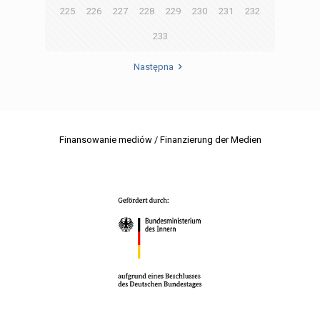
225
226
227
228
229
230
231
232
233
Następna
Finansowanie mediów / Finanzierung der Medien