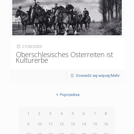
27/03/2023
Oberschlesisches Osterreiten ist
Kulturerbe
Dowiedz się więcej/Mehr
Poprzednia
1
2
3
4
5
6
7
8
9
10
11
12
13
14
15
16