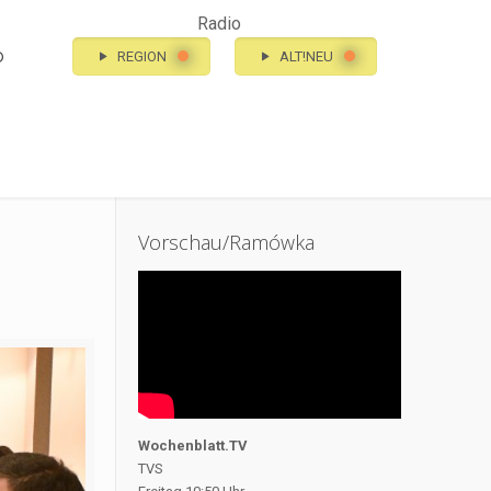
Radio
o
REGION
ALT!NEU
Vorschau/Ramówka
Wochenblatt.TV
TVS