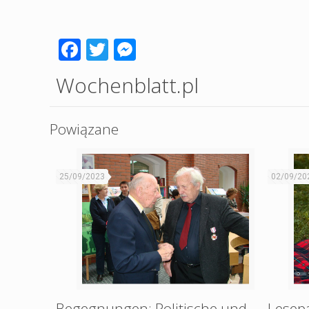
Facebook
Twitter
Messenger
Wochenblatt.pl
Powiązane
25/09/2023
02/09/20
Begegnungen: Politische und
Lesep