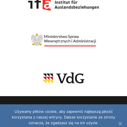
Używamy plików cookie, aby zapewnić najlepszą jakość
korzystania z naszej witryny. Dalsze korzystanie ze strony
© 2026 VDG. Wszelkie prawa zastrzeżone.
oznacza, że zgadzasz się na ich użycie.