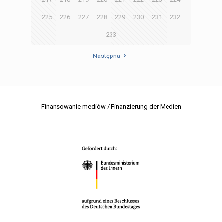
225
226
227
228
229
230
231
232
233
Następna
Finansowanie mediów / Finanzierung der Medien