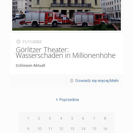
11/11/2022
Görlitzer Theater:
Wasserschaden in Millionenhöhe
Schlesien Aktuell
Dowiedz się więcej/Mehr
Poprzednia
1
2
3
4
5
6
7
8
9
10
11
12
13
14
15
16