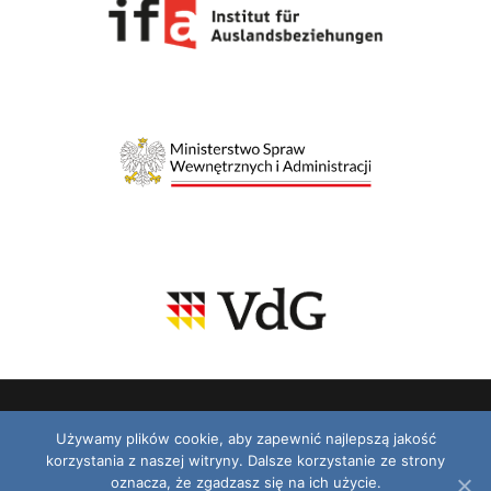
Używamy plików cookie, aby zapewnić najlepszą jakość
korzystania z naszej witryny. Dalsze korzystanie ze strony
© 2026 VDG. Wszelkie prawa zastrzeżone.
oznacza, że zgadzasz się na ich użycie.