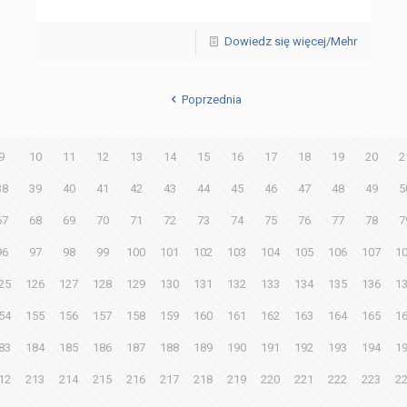
Dowiedz się więcej/Mehr
Poprzednia
9
10
11
12
13
14
15
16
17
18
19
20
2
38
39
40
41
42
43
44
45
46
47
48
49
5
67
68
69
70
71
72
73
74
75
76
77
78
7
96
97
98
99
100
101
102
103
104
105
106
107
1
25
126
127
128
129
130
131
132
133
134
135
136
1
54
155
156
157
158
159
160
161
162
163
164
165
1
83
184
185
186
187
188
189
190
191
192
193
194
1
12
213
214
215
216
217
218
219
220
221
222
223
2