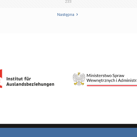
233
Następna
Zeitung / Gazeta
Radio / Podcast
V