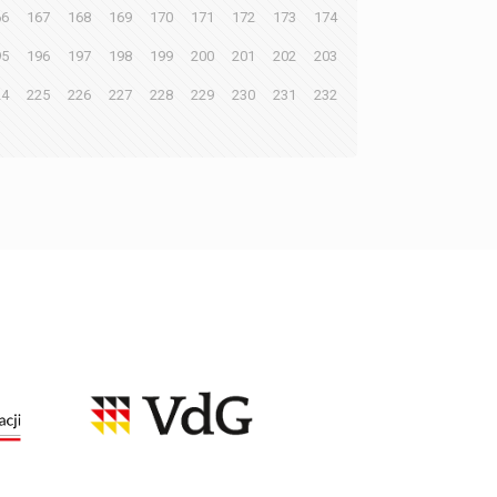
66
167
168
169
170
171
172
173
174
95
196
197
198
199
200
201
202
203
24
225
226
227
228
229
230
231
232