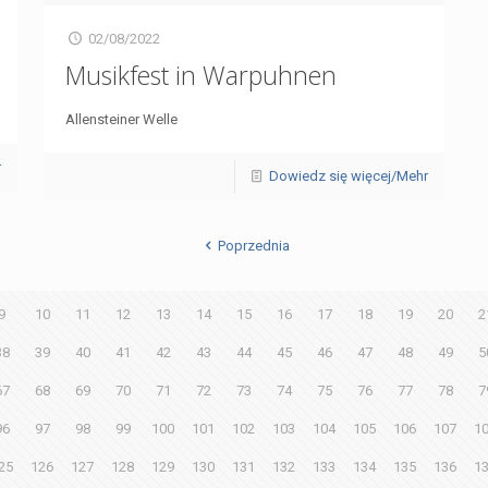
02/08/2022
Musikfest in Warpuhnen
Allensteiner Welle
r
Dowiedz się więcej/Mehr
Poprzednia
9
10
11
12
13
14
15
16
17
18
19
20
2
38
39
40
41
42
43
44
45
46
47
48
49
5
67
68
69
70
71
72
73
74
75
76
77
78
7
96
97
98
99
100
101
102
103
104
105
106
107
1
25
126
127
128
129
130
131
132
133
134
135
136
1