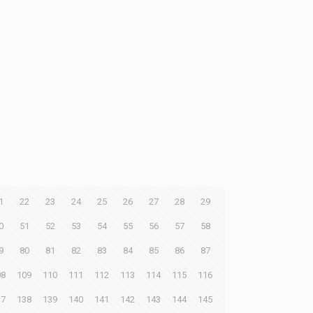
1
22
23
24
25
26
27
28
29
0
51
52
53
54
55
56
57
58
9
80
81
82
83
84
85
86
87
08
109
110
111
112
113
114
115
116
37
138
139
140
141
142
143
144
145