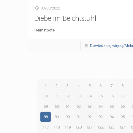
03/08/2022
Diebe im Beichtstuhl
Heimatbote
Dowiedz się więcej/Meh
1
2
3
4
5
6
7
8
30
31
32
33
34
35
36
37
59
60
61
62
63
64
65
66
88
89
90
91
92
93
94
95
117
118
119
120
121
122
123
124
1