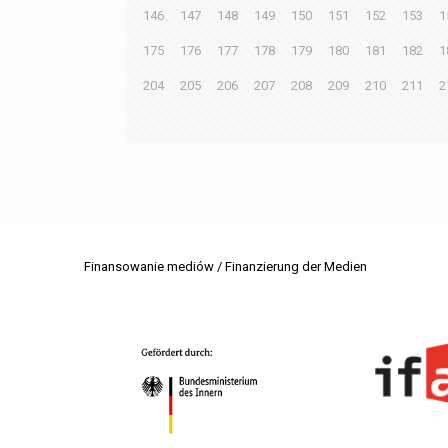
146
147
148
149
150
151
152
153
1
175
176
177
178
179
180
181
182
1
204
205
206
207
208
209
210
211
2
Finansowanie mediów / Finanzierung der Medien