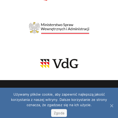
Używamy plików cookie, aby zapewnić najlepszą jakość
korzystania z naszej witryny. Dalsze korzystanie ze strony
© 2026 VDG. Wszelkie prawa zastrzeżone.
oznacza, że zgadzasz się na ich użycie.
Zeitung / Gazeta
Radio / Podcast
Video
TV
Kontakt
Zgoda
Polityka prywatności
RODO