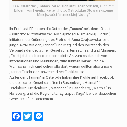
Die Osteroder „Tannen” teilen sich auf Facebook mit, auch mit
Bildern von Feierlichkeiten. Foto: Ostródzkie Stowarzyszenie
Mniejszości Niemieckiej "Jodły"
Ihr Profil auf FB haben die Osteroder „Tannen“ seit dem 13. Juli
(Ostródzkie Stowarzyszenie Mniejszości Niemieckiej "Jodły").
Initiatorin der Gründung des Profils ist Anna Czajkowska, eine
junge Aktivistin der „Tannen“ und Mitglied des Vorstands des
Verbands der deutschen Gesellschaften in Ermland und Masuren.
„Es ist jetzt die beste und schnellste Art zum Austausch von
Informationen und Meinungen, zum rühmen seiner Erfolge.
Wahrscheinlich sind schon alle dort, warum sollten also unsere
„Tannen“ nicht dort anwesend sein“, erklärt sie.
Außer den „Tannen“ in Osterode haben ihre Profile auf Facebook
die deutschen Gesellschaften in Rastenburg, „Heimat“ in
Ortelsburg, Neidenburg, „Natangen“ in Landsberg, „Warmia“ in
Heilsberg, und die Regionaltanzgruppe „Saga“ bei der deutschen
Gesellschaft in Bartenstein.
Facebook
Twitter
Messenger