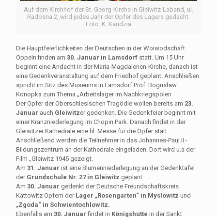
Auf dem Kirchhof der St. Georg-Kirche in Gleiwitz-Laband, ul.
Radosna 2, wird jedes Jahr der Opfer des Lagers gedacht.
Foto: K. Kandzia
Die Hauptfeierlichkeiten der Deutschen in der Woiwodschaft
Oppeln finden am
30. Januar in Lamsdorf
statt. Um 15 Uhr
beginnt eine Andacht in der Maria-Magdalenen-Kirche, danach ist
eine Gedenkveranstaltung auf dem Friedhof geplant. Anschließen
spricht im Sitz des Museums in Lamsdorf Prof. Bogusław
Konopka zum Thema „Arbeitslager im Nachkriegspolen
Der Opfer der Oberschlesischen Tragödie wollen bereits am
23.
Januar
auch
Gleiwitz
er gedenken. Die Gedenkfeier beginnt mit
einer Kranzniederlegung im Chopin Park. Danach findet in der
Gleiwitzer Kathedrale eine hl. Messe für die Opfer statt.
Anschließend werden die Teilnehmer in das Johannes-Paul II.-
Bildungszentrum an der Kathedrale eingeladen. Dort wird u.a der
Film „Gleiwitz 1945 gezeigt.
Am
31. Januar
ist eine Blumenniederlegung an der Gedenktafel
der
Grundschule Nr. 27 in Gleiwitz
geplant.
Am
30. Januar
gedenkt der Deutsche Freundschaftskreis
Kattowitz Opfern der
Lager „Rosengarten“ in Myslowitz
und
„Zgoda“ in Schwientochlowitz.
Ebenfalls am
30. Januar
findet in
Königshütte
in der Sankt