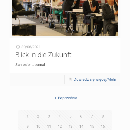
30/06/2021
Blick in die Zukunft
Schlesien Journal
Dowiedz się więcej/Mehr
Poprzednia
1
2
3
4
5
6
7
8
9
10
11
12
13
14
15
16