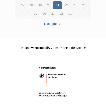
17
18
19
20
21
22
23
24
25
26
27
28
29
Następna
Finansowanie mediów / Finanzierung der Medien