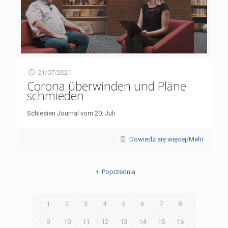
21/07/2021
Corona überwinden und Pläne
schmieden
Schlesien Journal vom 20. Juli
Dowiedz się więcej/Mehr
Poprzednia
1
2
3
4
5
6
7
8
9
10
11
12
13
14
15
16