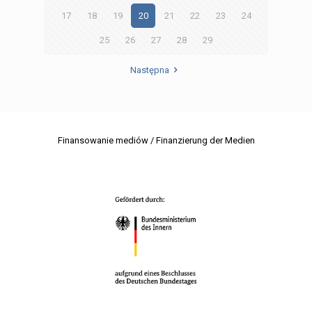
17
18
19
20
21
22
23
24
25
26
27
28
29
Następna
Finansowanie mediów / Finanzierung der Medien