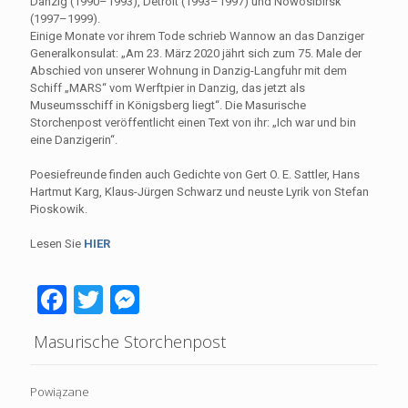
Danzig (1990–1993), Detroit (1993–1997) und Nowosibirsk
(1997–1999).
Einige Monate vor ihrem Tode schrieb Wannow an das Danziger
Generalkonsulat: „Am 23. März 2020 jährt sich zum 75. Male der
Abschied von unserer Wohnung in Danzig-Langfuhr mit dem
Schiff „MARS“ vom Werftpier in Danzig, das jetzt als
Museumsschiff in Königsberg liegt“. Die Masurische
Storchenpost veröffentlicht einen Text von ihr: „Ich war und bin
eine Danzigerin“.
Poesiefreunde finden auch Gedichte von Gert O. E. Sattler, Hans
Hartmut Karg, Klaus-Jürgen Schwarz und neuste Lyrik von Stefan
Pioskowik.
Lesen Sie
HIER
Facebook
Twitter
Messenger
Masurische Storchenpost
Powiązane