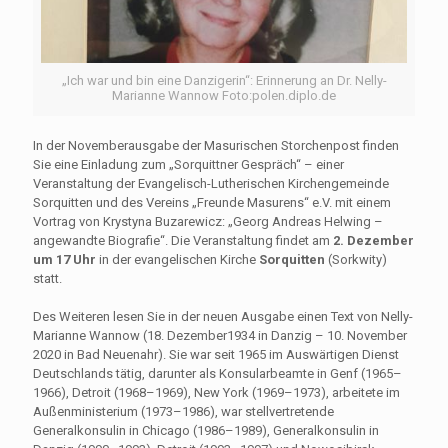
„Ich war und bin eine Danzigerin“: Erinnerung an Dr. Nelly-
Marianne Wannow Foto:polen.diplo.de
In der Novemberausgabe der Masurischen Storchenpost finden
Sie eine Einladung zum „Sorquittner Gespräch“ – einer
Veranstaltung der Evangelisch-Lutherischen Kirchengemeinde
Sorquitten und des Vereins „Freunde Masurens“ e.V. mit einem
Vortrag von Krystyna Buzarewicz: „Georg Andreas Helwing –
angewandte Biografie“. Die Veranstaltung findet am
2. Dezember
um 17 Uhr
in der evangelischen Kirche
Sorquitten
(Sorkwity)
statt.
Des Weiteren lesen Sie in der neuen Ausgabe einen Text von Nelly-
Marianne Wannow (18. Dezember1934 in Danzig – 10. November
2020 in Bad Neuenahr). Sie war seit 1965 im Auswärtigen Dienst
Deutschlands tätig, darunter als Konsularbeamte in Genf (1965–
1966), Detroit (1968–1969), New York (1969–1973), arbeitete im
Außenministerium (1973–1986), war stellvertretende
Generalkonsulin in Chicago (1986–1989), Generalkonsulin in