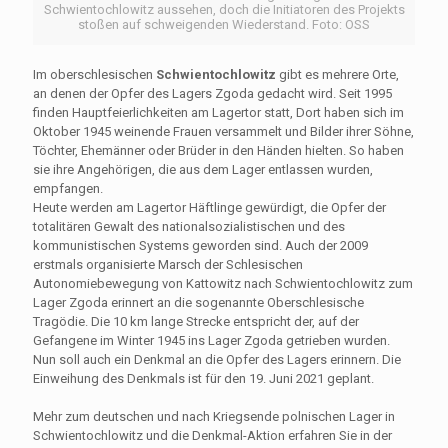
Schwientochlowitz aussehen, doch die Initiatoren des Projekts
stoßen auf schweigenden Wiederstand. Foto: OSS
Im oberschlesischen
Schwientochlowitz
gibt es mehrere Orte,
an denen der Opfer des Lagers Zgoda gedacht wird. Seit 1995
finden Hauptfeierlichkeiten am Lagertor statt, Dort haben sich im
Oktober 1945 weinende Frauen versammelt und Bilder ihrer Söhne,
Töchter, Ehemänner oder Brüder in den Händen hielten. So haben
sie ihre Angehörigen, die aus dem Lager entlassen wurden,
empfangen.
Heute werden am Lagertor Häftlinge gewürdigt, die Opfer der
totalitären Gewalt des nationalsozialistischen und des
kommunistischen Systems geworden sind. Auch der 2009
erstmals organisierte Marsch der Schlesischen
Autonomiebewegung von Kattowitz nach Schwientochlowitz zum
Lager Zgoda erinnert an die sogenannte Oberschlesische
Tragödie. Die 10 km lange Strecke entspricht der, auf der
Gefangene im Winter 1945 ins Lager Zgoda getrieben wurden.
Nun soll auch ein Denkmal an die Opfer des Lagers erinnern. Die
Einweihung des Denkmals ist für den 19. Juni 2021 geplant.
Mehr zum deutschen und nach Kriegsende polnischen Lager in
Schwientochlowitz und die Denkmal-Aktion erfahren Sie in der