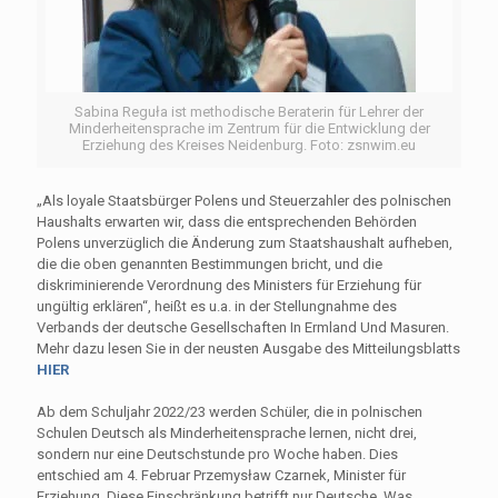
Sabina Reguła ist methodische Beraterin für Lehrer der
Minderheitensprache im Zentrum für die Entwicklung der
Erziehung des Kreises Neidenburg. Foto: zsnwim.eu
„Als loyale Staatsbürger Polens und Steuerzahler des polnischen
Haushalts erwarten wir, dass die entsprechenden Behörden
Polens unverzüglich die Änderung zum Staatshaushalt aufheben,
die die oben genannten Bestimmungen bricht, und die
diskriminierende Verordnung des Ministers für Erziehung für
ungültig erklären“, heißt es u.a. in der Stellungnahme des
Verbands der deutsche Gesellschaften In Ermland Und Masuren.
Mehr dazu lesen Sie in der neusten Ausgabe des Mitteilungsblatts
HIER
Ab dem Schuljahr 2022/23 werden Schüler, die in polnischen
Schulen Deutsch als Minderheitensprache lernen, nicht drei,
sondern nur eine Deutschstunde pro Woche haben. Dies
entschied am 4. Februar Przemysław Czarnek, Minister für
Erziehung. Diese Einschränkung betrifft nur Deutsche. Was