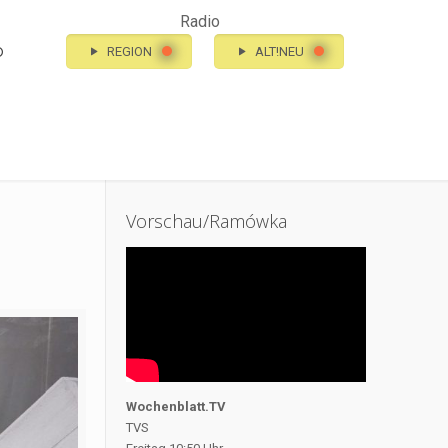
Radio
o
REGION
ALT!NEU
Vorschau/Ramówka
Wochenblatt.TV
TVS