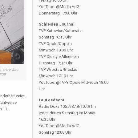
Freitag 10:50 Uhr
YouTube: @Media VdG
Donnerstag 17:00 Uhr
Schlesien Journal
TVP Katowice/Kattowitz
Sonntag 16:15 Uhr
TVP Opole/Oppeln
Mittwoch 18:00 Uhr
TVP Olsztyn/Allenstein
Dienstag 17:15 Uhr
bis sie das
TVP Wrocław/Breslau
tter
Mittwoch 17:10 Uhr
YouTube: @TVP3 Opole Mittwoch 18:00
Uhr
nderheit zeigt.
Laut gedacht
Sichtweise
Radio Doxa 105,7/87,8/107,9 fm
m 11.
jeden dritten Samstag im Monat
16:35 Uhr
YouTube: @Media VdG
Sonntag 12:00 Uhr