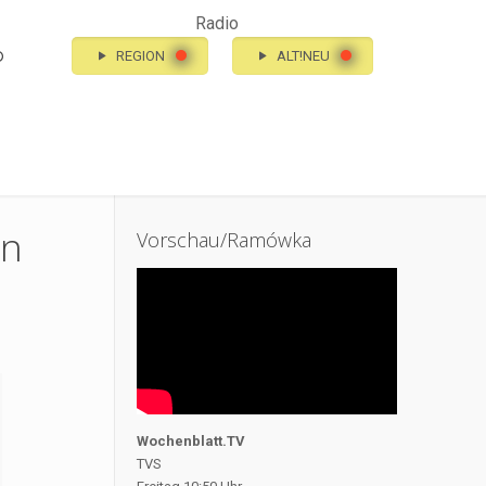
Radio
o
REGION
ALT!NEU
en
Vorschau/Ramówka
Wochenblatt.TV
TVS