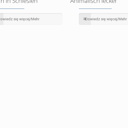
n in Schlesien
Animalisch lecker
owiedz się więcej/Mehr
Dowiedz się więcej/Mehr