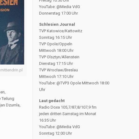
Freitag 10:50 Uhr
YouTube: @Media VdG
Donnerstag 17:00 Uhr
Schlesien Journal
TVP Katowice/Kattowitz
Sonntag 16:15 Uhr
TVP Opole/Oppeln
Mittwoch 18:00 Uhr
TVP Olsztyn/Allenstein
Dienstag 17:15 Uhr
mittendrin.pl
TVP Wrocław/Breslau
Mittwoch 17:10 Uhr
YouTube: @TVP3 Opole Mittwoch 18:00
Uhr
gen,
 Teilung
Laut gedacht
jan Dzumla,
Radio Doxa 105,7/87,8/107,9 fm
r
jeden dritten Samstag im Monat
16:35 Uhr
YouTube: @Media VdG
Sonntag 12:00 Uhr