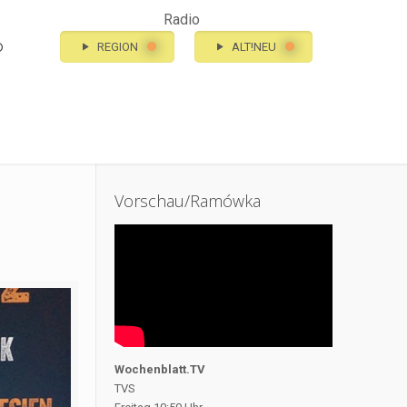
Radio
o
REGION
ALT!NEU
Vorschau/Ramówka
Wochenblatt.TV
TVS