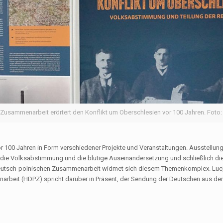
sammenarbeit erörtert den Konflikt um Oberschlesien vor 100 Jahren. Foto: 
vor 100 Jahren in Form verschiedener Projekte und Veranstaltungen. Ausstellun
die Volksabstimmung und die blutige Auseinandersetzung und schließlich die
deutsch-polnischen Zusammenarbeit widmet sich diesem Themenkomplex. Luc
rbeit (HDPZ) spricht darüber in Präsent, der Sendung der Deutschen aus de