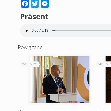
Facebook
Twitter
Messenger
Präsent
Powiązane
25/10/2023
24/10/20