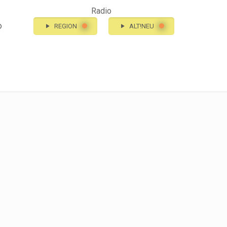
Radio
o
REGION
ALT!NEU