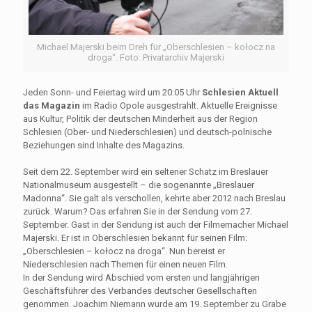
Michael Majerski beim Dreh für „Oberschlesien – kołocz na
droga“. Foto: Privatarchiv Majerski
Jeden Sonn- und Feiertag wird um 20:05 Uhr
Schlesien Aktuell
das Magazin
im Radio Opole ausgestrahlt. Aktuelle Ereignisse
aus Kultur, Politik der deutschen Minderheit aus der Region
Schlesien (Ober- und Niederschlesien) und deutsch-polnische
Beziehungen sind Inhalte des Magazins.
Seit dem 22. September wird ein seltener Schatz im Breslauer
Nationalmuseum ausgestellt – die sogenannte „Breslauer
Madonna“. Sie galt als verschollen, kehrte aber 2012 nach Breslau
zurück. Warum? Das erfahren Sie in der Sendung vom 27.
September. Gast in der Sendung ist auch der Filmemacher Michael
Majerski. Er ist in Oberschlesien bekannt für seinen Film:
„Oberschlesien – kołocz na droga“. Nun bereist er
Niederschlesien nach Themen für einen neuen Film.
In der Sendung wird Abschied vom ersten und langjährigen
Geschäftsführer des Verbandes deutscher Gesellschaften
genommen. Joachim Niemann wurde am 19. September zu Grabe