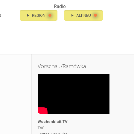
Radio
o
REGION
ALT!NEU
Vorschau/Ramówka
Wochenblatt.TV
TVS