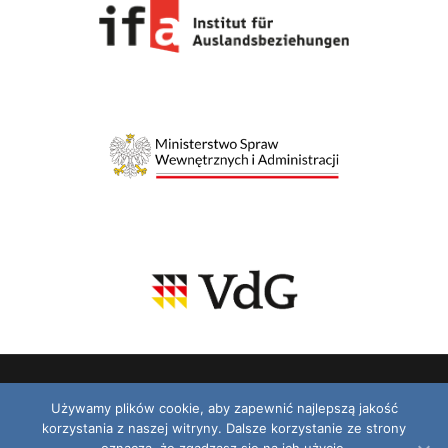
Używamy plików cookie, aby zapewnić najlepszą jakość
korzystania z naszej witryny. Dalsze korzystanie ze strony
© 2026 VDG. Wszelkie prawa zastrzeżone.