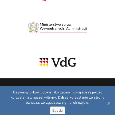
Używamy plików cookie, aby zapewnić najlepszą jakość
korzystania z naszej witryny. Dalsze korzystanie ze strony
© 2026 VDG. Wszelkie prawa zastrzeżone.
oznacza, że zgadzasz się na ich użycie.
Zeitung / Gazeta
Radio / Podcast
Video
TV
Kontakt
Zgoda
Polityka prywatności
RODO