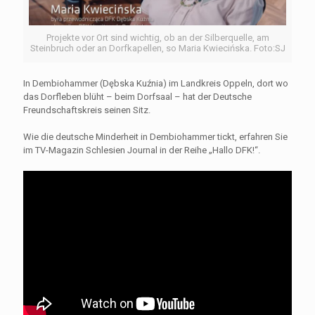
Projekte vor Ort sind wichtig, ob an der Silberquelle, am
Steinbruch oder an Dorfkapellen, so Maria Kwiecińska. Foto:SJ
In Dembiohammer (Dębska Kuźnia) im Landkreis Oppeln, dort wo
das Dorfleben blüht – beim Dorfsaal – hat der Deutsche
Freundschaftskreis seinen Sitz.
Wie die deutsche Minderheit in Dembiohammer tickt, erfahren Sie
im TV-Magazin Schlesien Journal in der Reihe „Hallo DFK!“.