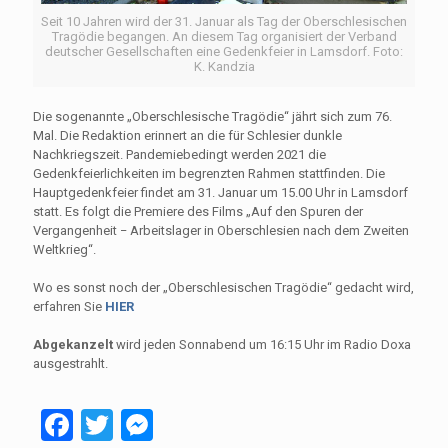
Seit 10 Jahren wird der 31. Januar als Tag der Oberschlesischen
Tragödie begangen. An diesem Tag organisiert der Verband
deutscher Gesellschaften eine Gedenkfeier in Lamsdorf. Foto:
K. Kandzia
Die sogenannte „Oberschlesische Tragödie“ jährt sich zum 76.
Mal. Die Redaktion erinnert an die für Schlesier dunkle
Nachkriegszeit. Pandemiebedingt werden 2021 die
Gedenkfeierlichkeiten im begrenzten Rahmen stattfinden. Die
Hauptgedenkfeier findet am 31. Januar um 15.00 Uhr in Lamsdorf
statt. Es folgt die Premiere des Films „Auf den Spuren der
Vergangenheit − Arbeitslager in Oberschlesien nach dem Zweiten
Weltkrieg“.
Wo es sonst noch der „Oberschlesischen Tragödie“ gedacht wird,
erfahren Sie
HIER
Abgekanzelt
wird jeden Sonnabend um 16:15 Uhr im Radio Doxa
ausgestrahlt.
Facebook
Twitter
Messenger