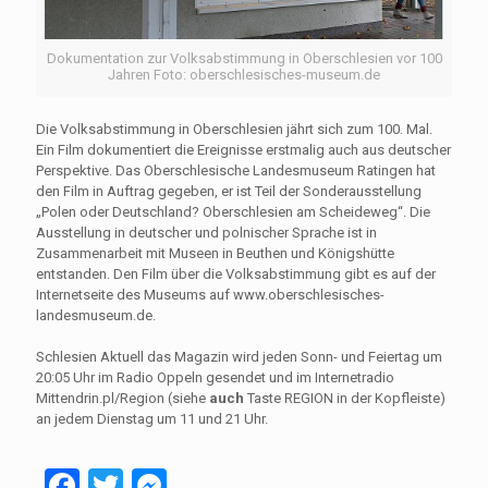
Dokumentation zur Volksabstimmung in Oberschlesien vor 100
Jahren Foto: oberschlesisches-museum.de
Die Volksabstimmung in Oberschlesien jährt sich zum 100. Mal.
Ein Film dokumentiert die Ereignisse erstmalig auch aus deutscher
Perspektive. Das Oberschlesische Landesmuseum Ratingen hat
den Film in Auftrag gegeben, er ist Teil der Sonderausstellung
„Polen oder Deutschland? Oberschlesien am Scheideweg“. Die
Ausstellung in deutscher und polnischer Sprache ist in
Zusammenarbeit mit Museen in Beuthen und Königshütte
entstanden. Den Film über die Volksabstimmung gibt es auf der
Internetseite des Museums auf www.oberschlesisches-
landesmuseum.de.
Schlesien Aktuell das Magazin wird jeden Sonn- und Feiertag um
20:05 Uhr im Radio Oppeln gesendet und im Internetradio
Mittendrin.pl/Region (siehe
auch
Taste REGION in der Kopfleiste)
an jedem Dienstag um 11 und 21 Uhr.
Facebook
Twitter
Messenger