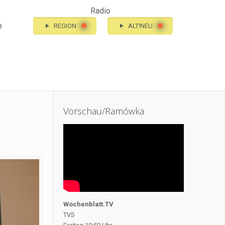
Radio
o
REGION
ALT!NEU
Vorschau/Ramówka
Wochenblatt.TV
TVS