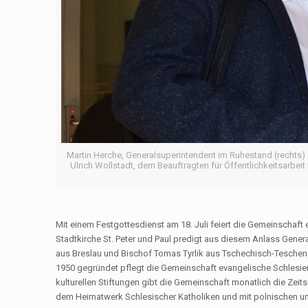
Martin Herche, Generalsuperintendent im Ruhestand (rechts) s
Ulrich Wollstadt, dem Beauftragten für Öffentlichkeitsarbei
Mit einem Festgottesdienst am 18. Juli feiert die Gemeinschaft 
Stadtkirche St. Peter und Paul predigt aus diesem Anlass Gene
aus Breslau und Bischof Tomas Tyrlik aus Tschechisch-Tesche
1950 gegründet pflegt die Gemeinschaft evangelische Schlesier 
kulturellen Stiftungen gibt die Gemeinschaft monatlich die Zeit
dem Heimatwerk Schlesischer Katholiken und mit polnischen un