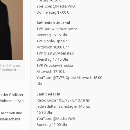
Freitag 10:50 Uhr
YouTube: @Media VdG
Donnerstag 17:00 Uhr
Schlesien Journal
TVP Katowice/Kattowitz
Sonntag 16:15 Uhr
TVP Opole/Oppeln
Mittwoch 18:00 Uhr
TVP Olsztyn/Allenstein
Dienstag 17:15 Uhr
h mit Pfarrer
TVP Wrocław/Breslau
Oberlausitz.
Mittwoch 17:10 Uhr
YouTube: @TVP3 Opole Mittwoch 18:00
Uhr
Laut gedacht
 der Görlitzer
Radio Doxa 105,7/87,8/107,9 fm
 Waldemar Pytel
jeden dritten Samstag im Monat
16:35 Uhr
n Archiven und
YouTube: @Media VdG
Austausch mit
Sonntag 12:00 Uhr