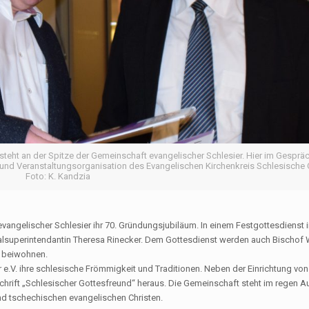
teht an der Spitze der Gemeinschaft evangelischer Schlesier. Hier im Gespräc
t und Veranstaltungsorganisation des Evangelischen Kirchenkreis Schlesische 
Foto: K. Kandzia
evangelischer Schlesier ihr 70. Gründungsjubiläum. In einem Festgottesdienst in
ralsuperintendantin Theresa Rinecker. Dem Gottesdienst werden auch Bischof
n beiwohnen.
e.V. ihre schlesische Frömmigkeit und Traditionen. Neben der Einrichtung vo
schrift „Schlesischer Gottesfreund“ heraus. Die Gemeinschaft steht im regen 
d tschechischen evangelischen Christen.