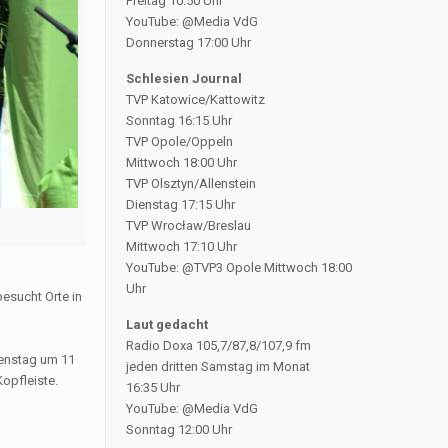
Freitag 10:50 Uhr
YouTube: @Media VdG
Donnerstag 17:00 Uhr
Schlesien Journal
TVP Katowice/Kattowitz
Sonntag 16:15 Uhr
TVP Opole/Oppeln
Mittwoch 18:00 Uhr
TVP Olsztyn/Allenstein
Dienstag 17:15 Uhr
TVP Wrocław/Breslau
Mittwoch 17:10 Uhr
YouTube: @TVP3 Opole Mittwoch 18:00
Uhr
besucht Orte in
Laut gedacht
Radio Doxa 105,7/87,8/107,9 fm
ienstag um 11
jeden dritten Samstag im Monat
Kopfleiste.
16:35 Uhr
YouTube: @Media VdG
Sonntag 12:00 Uhr