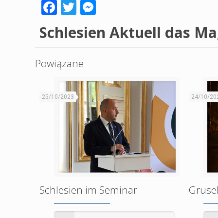
Facebook
Twitter
Messenger
Schlesien Aktuell das M
Powiązane
25/10/2023
24/10/20
Schlesien im Seminar
Grusel