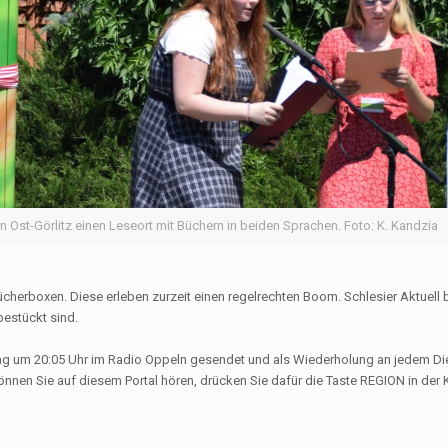
 Ost-Görlitz einen Leseort mit Büchern in beiden Sprachen. Foto: K. Kandzia
ücherboxen. Diese erleben zurzeit einen regelrechten Boom. Schlesier Aktuell 
bestückt sind.
tag um 20:05 Uhr im Radio Oppeln gesendet und als Wiederholung an jedem D
können Sie auf diesem Portal hören, drücken Sie dafür die Taste REGION in der 