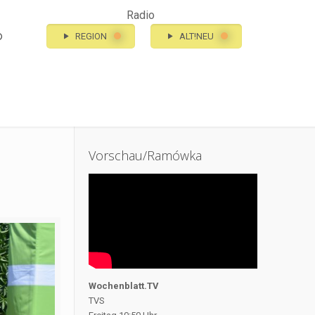
Radio
o
REGION
ALT!NEU
Vorschau/Ramówka
Wochenblatt.TV
TVS