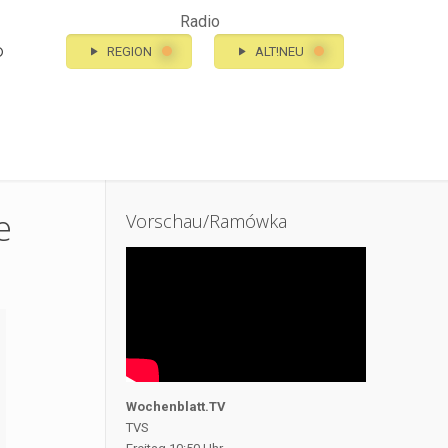
Radio
o
REGION
ALT!NEU
e
Vorschau/Ramówka
Wochenblatt.TV
TVS