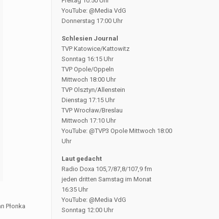
Freitag 10:50 Uhr
YouTube: @Media VdG
Donnerstag 17:00 Uhr
Schlesien Journal
TVP Katowice/Kattowitz
Sonntag 16:15 Uhr
TVP Opole/Oppeln
Mittwoch 18:00 Uhr
TVP Olsztyn/Allenstein
Dienstag 17:15 Uhr
TVP Wrocław/Breslau
Mittwoch 17:10 Uhr
YouTube: @TVP3 Opole Mittwoch 18:00
Uhr
Laut gedacht
Radio Doxa 105,7/87,8/107,9 fm
jeden dritten Samstag im Monat
16:35 Uhr
YouTube: @Media VdG
an Płonka
Sonntag 12:00 Uhr