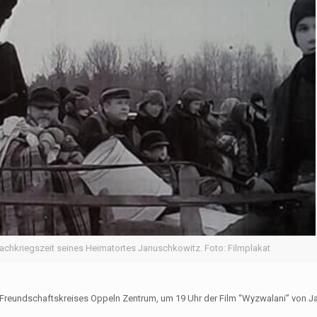
Nachkriegszeit seines Heimatortes Januschkowitz. Foto: Filmplakat
reundschaftskreises Oppeln Zentrum, um 19 Uhr der Film “Wyzwalani” von J